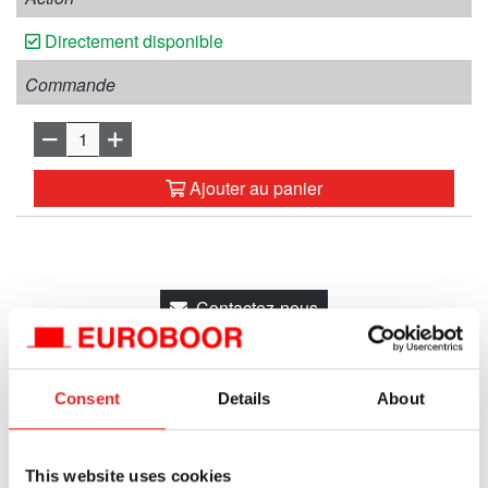
Directement disponible
Commande
Ajouter au panier
Contactez-nous
Propriétés
Consent
Details
About
Info produit
This website uses cookies