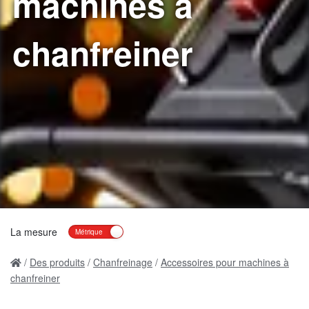
machines à
chanfreiner
La mesure
Des produits
Chanfreinage
Accessoires pour machines à
chanfreiner