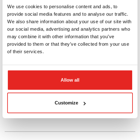
Propriétés
We use cookies to personalise content and ads, to
provide social media features and to analyse our traffic.
Propriétés
We also share information about your use of our site with
système de mesure
our social media, advertising and analytics partners who
may combine it with other information that you’ve
mm (métrique)
provided to them or that they’ve collected from your use
of their services.
application
Bevelling
Durabilité
Allow all
utilisation / convient pour
aluminium
Customize