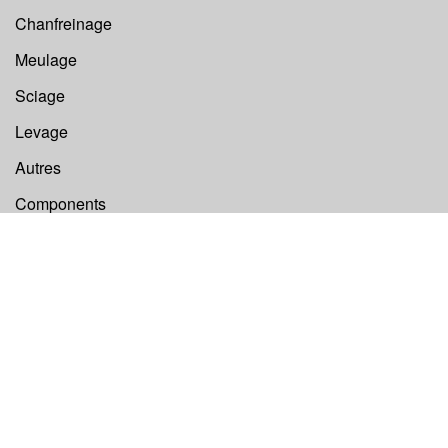
Chanfreinage
Meulage
Sciage
Levage
Autres
Components
©
Euroboor B.V.
Tous droits réservés 2026.