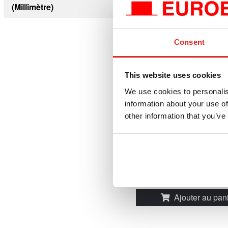
(millimètre)
24
Consent
This website uses cookies
B60S
We use cookies to personalis
Machine à chanfreiner,
information about your use of
1800 W.
other information that you’ve
Directement disponi
€1.795,00
ex
€2.171,95
y comp
Comparez ce produit
Ajouter au pan