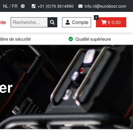
NL / FR
+31 (0)79 3614990
info.nl@euroboor.com
0
nte
Compte
€ 0,00
ière de sécurité
Qualité supérieure
er