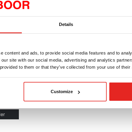
Details
e content and ads, to provide social media features and to analy
 220 V,
 our site with our social media, advertising and analytics partn
 provided to them or that they’ve collected from your use of their
ble
cl. T.V.A.
ris T.V.A.
Customize
ier