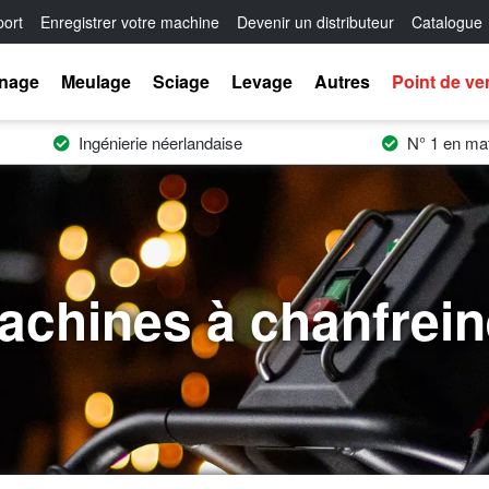
ort
Enregistrer votre machine
Devenir un distributeur
Catalogue
inage
Meulage
Sciage
Levage
Autres
Point de ve
Ingénierie néerlandaise
N° 1 en mat
achines à chanfrein