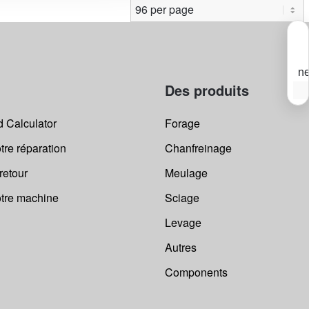
ne
Des produits
I
V
v
 Calculator
Forage
a
à
r
n
tre réparation
Chanfreinage
e
m
a
etour
Meulage
m
T
e
otre machine
Sciage
c
i
à
e
Levage
n
d
d
Autres
c
o
e
Components
!