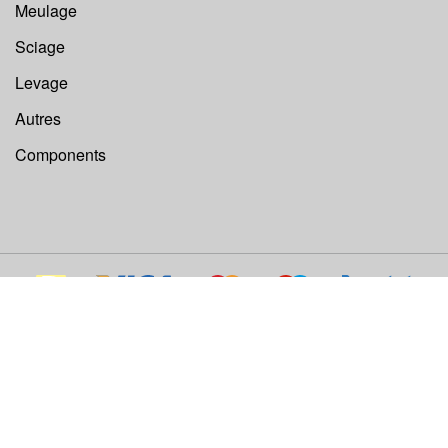
Meulage
Sciage
Levage
Autres
Components
©
Euroboor B.V.
Tous droits réservés 2026.
Site Web par:
IB-Vision