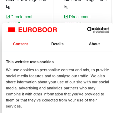
kg.
kg.
Directement
Directement
disponible
disponible
€925,00
€1.419,00
excl. T.V.A.
excl. T.V.A.
€1.119,25
y compris T.V.A.
€1.716,99
y compris T.V.A.
Consent
Details
About
Comparez ce produit
Comparez ce produit
Ajouter au panier
Ajouter au panier
This website uses cookies
We use cookies to personalise content and ads, to provide
social media features and to analyse our traffic. We also
share information about your use of our site with our social
media, advertising and analytics partners who may
combine it with other information that you’ve provided to
them or that they’ve collected from your use of their
services.