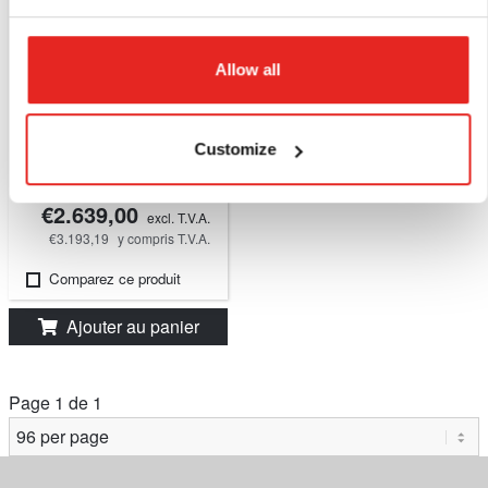
Allow all
ELM.2000
Aimant de levage, 2000
kg.
Customize
Stock limité
€2.639,00
excl. T.V.A.
€3.193,19
y compris T.V.A.
Comparez ce produit
Ajouter au panier
Page 1 de 1