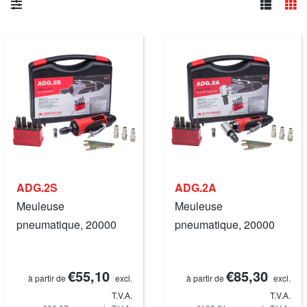
ADG.2S
ADG.2A
Meuleuse
Meuleuse
pneumatique, 20000
pneumatique, 20000
RPM.
RPM.
€55,10
€85,30
à partir de
excl.
à partir de
excl.
T.V.A.
T.V.A.