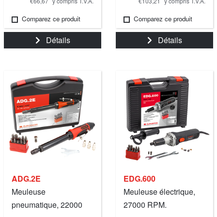
€66,67
y compris T.V.A.
€103,21
y compris T.V.A.
Comparez ce produit
Comparez ce produit
Détails
Détails
ADG.2E
EDG.600
Meuleuse
Meuleuse électrique,
pneumatique, 22000
27000 RPM.