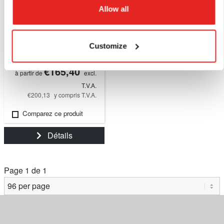
EBG.600/18V
Allow all
Meuleuse droite à
batterie 18V, 26000
Customize
tr/min.
€165,40
à partir de
excl.
T.V.A.
€200,13
y compris T.V.A.
Comparez ce produit
Détails
Page 1 de 1