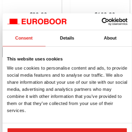
RPM.
€99,80
€160,20
à partir de
excl.
à partir de
excl.
T.V.A.
T.V.A.
€120,76
y compris T.V.A.
€193,84
y compris T.V.A.
Consent
Details
About
Comparez ce produit
Comparez ce produit
Détails
Détails
This website uses cookies
We use cookies to personalise content and ads, to provide
NOUVEAU
social media features and to analyse our traffic. We also
share information about your use of our site with our social
media, advertising and analytics partners who may
combine it with other information that you’ve provided to
them or that they’ve collected from your use of their
services.