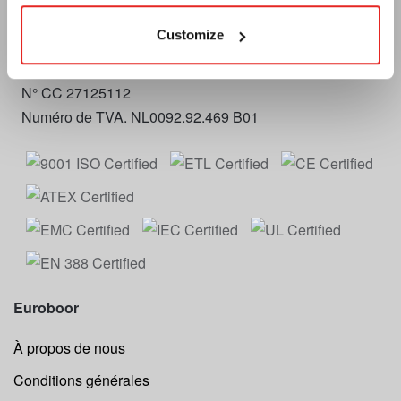
Kryptonstraat 110
2718 TD Zoetermeer
Customize
Planifiez votre itinéraire
N° CC 27125112
Numéro de TVA. NL0092.92.469 B01
Euroboor
À propos de nous
Conditions générales