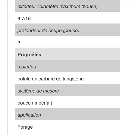
extérieur / diamètre maximum (pouce)
6 7/16
profondeur de coupe (pouce)
2
Propriétés
matériau
pointe en carbure de tungstène
système de mesure
pouce (impérial)
application
Forage