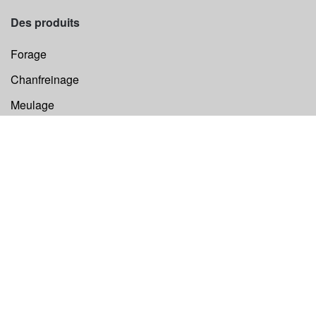
Des produits
Forage
Chanfreinage
Meulage
Sciage
Levage
Autres
Components
©
Euroboor B.V.
Tous droits réservés 2026.