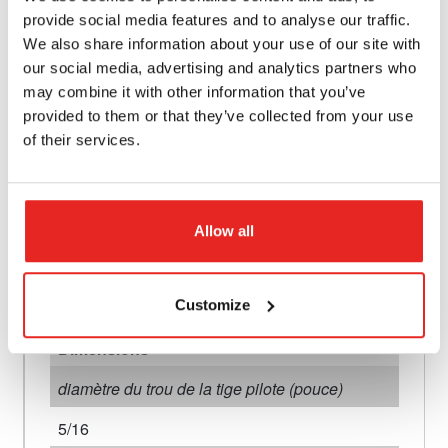
provide social media features and to analyse our traffic.
Propriétés
We also share information about your use of our site with
Connexion
our social media, advertising and analytics partners who
may combine it with other information that you’ve
modèle de connexion 1
provided to them or that they’ve collected from your use
of their services.
extérieur
connexion 1 taille (pouce)
1 1/4
Allow all
type de connexion 1
Customize
Weldon
Dimensions
diamètre du trou de la tige pilote (pouce)
5/16