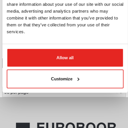
share information about your use of our site with our social
media, advertising and analytics partners who may
THS.ES032
THS.TD060
combine it with other information that you’ve provided to
Resorte.
Broca helicoidal, HSS
them or that they’ve collected from your use of their
M2, 6 mm.
services.
$4,45
$1,06
Comparar este producto
Comparar este producto
Allow all
Añadir al presupuesto
Añadir al presupuesto
Customize
Página 1 de 1