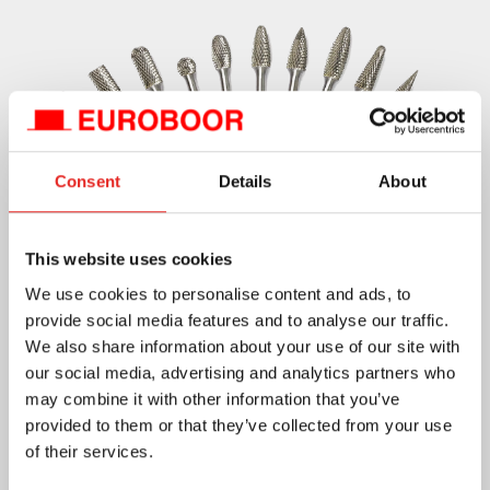
Consent
Details
About
This website uses cookies
Diamond Cut
– Control absoluto y resultados pulidos
We use cookies to personalise content and ads, to
11 tipos disponibles
provide social media features and to analyse our traffic.
Dentado extrafino para acabados de precisión en
We also share information about your use of our site with
our social media, advertising and analytics partners who
aceros más duros
may combine it with other information that you’ve
Proporciona un mecanizado suave con virutas mínimas
provided to them or that they’ve collected from your use
of their services.
Alu Cut
– Optimizado para metales no ferrosos