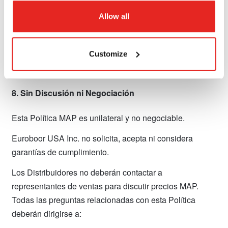
a discreción de Euroboor USA Inc.
Allow all
Euroboor USA Inc. se reserva el derecho de omitir pasos
o imponer una suspensión o terminación inmediata en
Customize
caso de infracciones graves o reiteradas.
8. Sin Discusión ni Negociación
Esta Política MAP es unilateral y no negociable.
Euroboor USA Inc. no solicita, acepta ni considera
garantías de cumplimiento.
Los Distribuidores no deberán contactar a
representantes de ventas para discutir precios MAP.
Todas las preguntas relacionadas con esta Política
deberán dirigirse a: