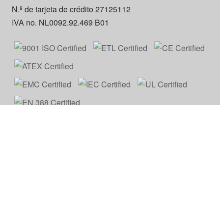
N.º de tarjeta de crédito 27125112
IVA no. NL0092.92.469 B01
Euroboor
Acerca de nosotros
Términos y condiciones
MAP Policy
Privacidad
Catálogo