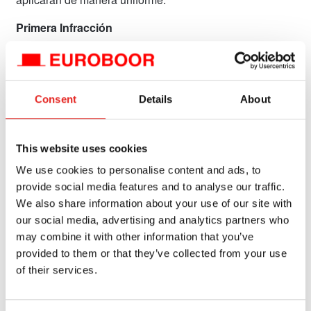
Primera Infracción
• Notificación escrita de la infracción
• Requisito de corregir la infracción en un plazo de 24
horas
Consent
Details
About
Segunda Infracción (dentro de 12 meses)
• Suspensión de privilegios de compra y/o descuentos
hasta su corrección
This website uses cookies
• Pérdida de elegibilidad para promociones, descuentos
We use cookies to personalise content and ads, to
o programas de marketing cooperativo durante la
provide social media features and to analyse our traffic.
suspensión
We also share information about your use of our site with
our social media, advertising and analytics partners who
Tercera Infracción (dentro de 12 meses)
may combine it with other information that you’ve
• Pérdida de descuento
provided to them or that they’ve collected from your use
• Posible terminación del estatus de distribuidor
of their services.
autorizado
• Pérdida de descuento en cualquier pedido pendiente,