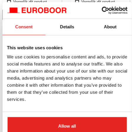
Vergelijk dit product
Vergelijk dit product
Details
Details
Consent
Details
About
NIEUW
This website uses cookies
We use cookies to personalise content and ads, to provide
social media features and to analyse our traffic. We also
share information about your use of our site with our social
media, advertising and analytics partners who may
combine it with other information that you’ve provided to
them or that they’ve collected from your use of their
EBG.600/18V
services.
Accu aangedreven
stiftslijper 18V, 26000
TPM.
Allow all