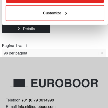
€165,40
vanaf
excl. BTW
€200,13
incl. BTW
Customize
Vergelijk dit product
Details
Pagina 1 van 1
Telefoon
+31 (0)79 3614990
E-mail
info.nl@euroboor.com