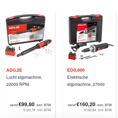
ADG.2E
EDG.600
Lucht slijpmachine,
Elektrische
22000 RPM.
slijpmachine, 27000
RPM.
€99,80
€160,20
vanaf
excl. BTW
vanaf
excl. BTW
€120,76
incl. BTW
€193,84
incl. BTW