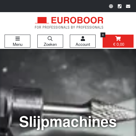
0
Menu
Zoeken
Account
€ 0,00
Slijpmachines