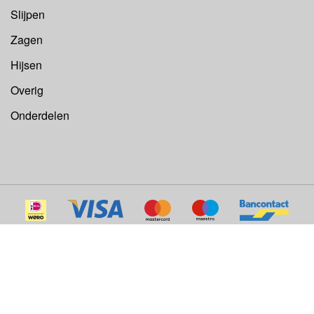
Slijpen
Zagen
Hijsen
Overig
Onderdelen
©
Euroboor B.V.
Alle rechten voorbehouden 2026.
Website door:
IB-Vision