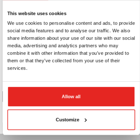
This website uses cookies
We use cookies to personalise content and ads, to provide
THS.ES032
THS.KIT/6-M
social media features and to analyse our traffic. We also
Veer.
Gatzaagset, DoC 27
share information about your use of our site with our social
mm, Dmin 12 mm,
media, advertising and analytics partners who may
Dmax 22 mm.
Direct leverbaar
Direct leverbaar
combine it with other information that you’ve provided to
them or that they’ve collected from your use of their
€2,08
€134,20
excl. BTW
excl. BTW
services.
€2,52
incl. BTW
€162,38
incl. BTW
Vergelijk dit product
Vergelijk dit product
Bestel
Bestel
Allow all
Pagina 1 van 1
Customize