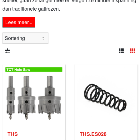
sneller, gaan ze langer mee en vergen ze minder inspanning
dan traditionele gatfrezen.
Lees meer...
THS
THS.ES028