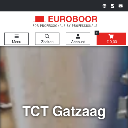
0
Menu
Zoeken
Account
€ 0,00
TCT Gatzaag