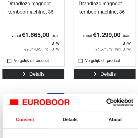
Draadloze magneet
Draadloze magneet
kernboormachine, 36
kernboormachine, 36
mm / 1 7/16".
mm - 1 7/16".
€1.665,00
€1.299,00
vanaf
excl.
vanaf
excl.
BTW
BTW
€2.014,65
incl. BTW
€1.571,79
incl. BTW
Vergelijk dit product
Vergelijk dit product
Details
Details
NIEUW
Consent
Details
About