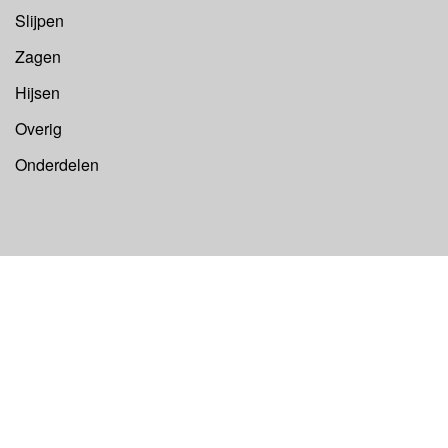
Slijpen
Zagen
Hijsen
Overig
Onderdelen
©
Euroboor B.V.
Alle rechten voorbehouden 2026.
Website door:
IB-Vision