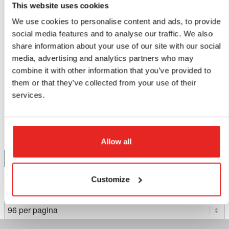
This website uses cookies
We use cookies to personalise content and ads, to provide
social media features and to analyse our traffic. We also
EBH.750/18V
share information about your use of our site with our social
Draadloze schroef-
media, advertising and analytics partners who may
boormachine, 2000
combine it with other information that you’ve provided to
RPM.
them or that they’ve collected from your use of their
services.
€155,00
vanaf
excl. BTW
€187,55
incl. BTW
Vergelijk dit product
Allow all
Details
Customize
Pagina 1 van 1