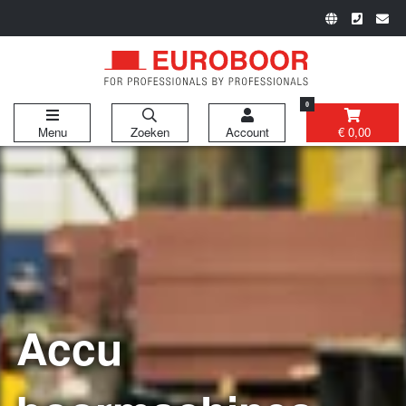
0
Menu
Zoeken
Account
€ 0,00
Accu