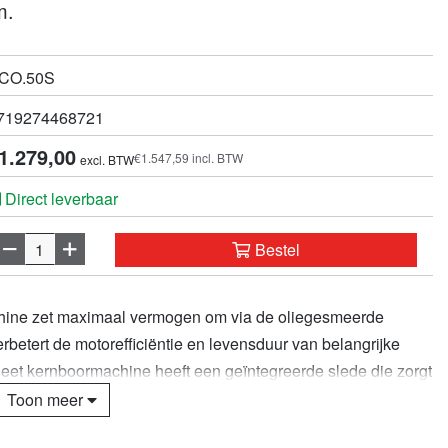
m.
CO.50S
719274468721
1.279,00
€1.547,59 incl. BTW
excl. BTW
Direct leverbaar
Bestel
ne zet maximaal vermogen om via de oliegesmeerde
rbetert de motorefficiëntie en levensduur van belangrijke
eet kernboormachine heeft een geïntegreerde slede die zorgt
rtijden en nauwkeurige gat afmetingen.
Toon meer