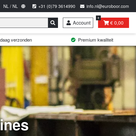
NL / NL
+31 (0)79 3614990
info.nl@euroboor.com
0
Account
€ 0,00
andaag verzonden
Premium kwaliteit
ines