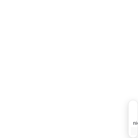
ni
j
J