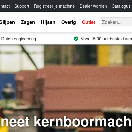
ntact
Support
Registreer je machine
Dealer worden
Catalogus
Slijpen
Zagen
Hijsen
Overig
Outlet
Dutch engineering
Voor 15:00 uur besteld v
neet kernboormach