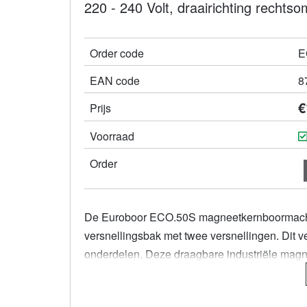
220 - 240 Volt, draairichting rechtso
Order code
E
EAN code
8
€
Prijs
Voorraad
Order
De Euroboor ECO.50S magneetkernboormachi
versnellingsbak met twee versnellingen. Dit ve
onderdelen. Deze draagbare industriële magn
voor een stabiele ondersteuning, snellere boo