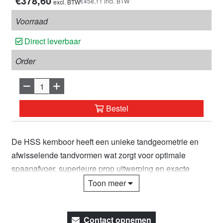
€378,60
€458,11 incl. BTW
excl. BTW
Voorraad
Direct leverbaar
Order
Bestel
De HSS kernboor heeft een unieke tandgeometrie en
afwisselende tandvormen wat zorgt voor optimale
spaanafvoer, superieure prop uitwerping en exacte
maatvoering. Deze HSS kernboor wordt veel gebruikt in
Toon meer
het boren van staal, koper, aluminium, roestvrij staal en
kunststof, in zowel plaat- als buismateriaal. Euroboor
Contact opnemen
HSS kernboren hebben een tandengeometrie die