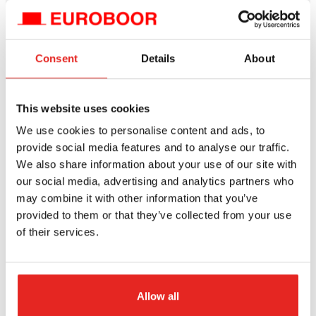
Vergelijk dit product
Vergelijk dit product
Bestel
Bestel
Consent
Details
About
This website uses cookies
Eigenschappen
We use cookies to personalise content and ads, to
provide social media features and to analyse our traffic.
We also share information about your use of our site with
Eigenschappen
our social media, advertising and analytics partners who
Verbinding
may combine it with other information that you’ve
provided to them or that they’ve collected from your use
aansluiting 1 model
of their services.
uitwendig
aansluiting 1 maat (millimeter)
Allow all
31.75