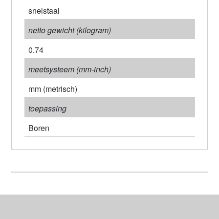
snelstaal
netto gewicht (kilogram)
0.74
meetsysteem (mm-inch)
mm (metrisch)
toepassing
Boren