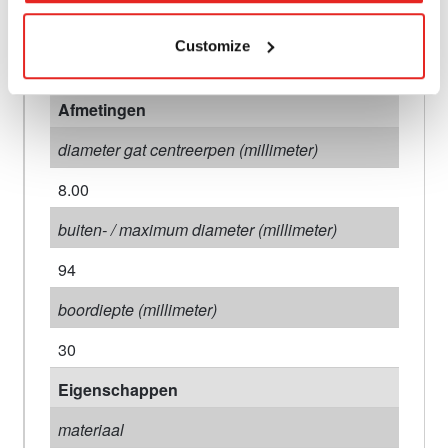
aansluiting 1 type
Customize
Weldon
Afmetingen
diameter gat centreerpen (millimeter)
8.00
buiten- / maximum diameter (millimeter)
94
boordiepte (millimeter)
30
Eigenschappen
materiaal