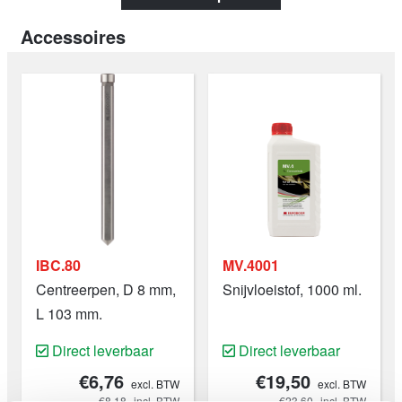
geoptimaliseerd is voor gebruik op metalen werkstukken
Accessoires
bestaande één laag, waardoor de snelste en beste
boorprestaties worden gegarandeerd. Het restmateriaal
gemaakt met behulp van deze kernboren is de
kenmerkende Euroboor prop. De rand van deze prop is
precies wat voorkomt dat onze HSS kernboren door de
tweede laag materiaal boren.
IBC.80
MV.4001
Centreerpen, D 8 mm,
Snijvloeistof, 1000 ml.
L 103 mm.
Direct leverbaar
Direct leverbaar
€6,76
€19,50
excl. BTW
excl. BTW
€8,18
incl. BTW
€23,60
incl. BTW