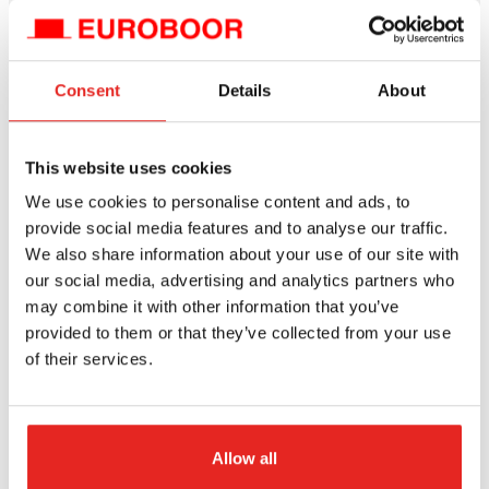
Vergelijk dit product
Vergelijk dit product
Bestel
Bestel
Consent
Details
About
This website uses cookies
Eigenschappen
We use cookies to personalise content and ads, to
provide social media features and to analyse our traffic.
We also share information about your use of our site with
Eigenschappen
our social media, advertising and analytics partners who
Verbinding
may combine it with other information that you’ve
provided to them or that they’ve collected from your use
aansluiting 1 model
of their services.
uitwendig
aansluiting 1 maat (millimeter)
Allow all
31.75