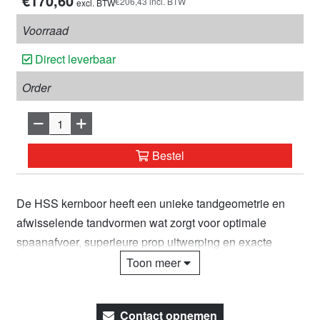
€170,60
€206,43 incl. BTW
excl. BTW
Voorraad
Direct leverbaar
Order
Bestel
De HSS kernboor heeft een unieke tandgeometrie en
afwisselende tandvormen wat zorgt voor optimale
spaanafvoer, superieure prop uitwerping en exacte
maatvoering. Deze HSS kernboor wordt veel gebruikt in
Toon meer
het boren van staal, koper, aluminium, roestvrij staal en
kunststof, in zowel plaat- als buismateriaal. Euroboor
Contact opnemen
HSS kernboren hebben een tandengeometrie die