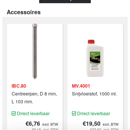
geoptimaliseerd is voor gebruik op metalen werkstukken
Accessoires
bestaande één laag, waardoor de snelste en beste
boorprestaties worden gegarandeerd. Het restmateriaal
gemaakt met behulp van deze kernboren is de
kenmerkende Euroboor prop. De rand van deze prop is
precies wat voorkomt dat onze HSS kernboren door de
tweede laag materiaal boren.
IBC.80
MV.4001
Centreerpen, D 8 mm,
Snijvloeistof, 1000 ml.
L 103 mm.
Direct leverbaar
Direct leverbaar
€6,76
€19,50
excl. BTW
excl. BTW
€8,18
incl. BTW
€23,60
incl. BTW