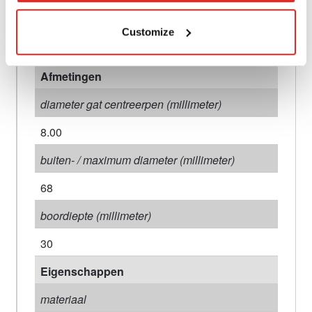
aansluiting 1 type
Customize
Weldon
Afmetingen
diameter gat centreerpen (millimeter)
8.00
buiten- / maximum diameter (millimeter)
68
boordiepte (millimeter)
30
Eigenschappen
materiaal