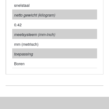
snelstaal
netto gewicht (kilogram)
0.42
meetsysteem (mm-inch)
mm (metrisch)
toepassing
Boren