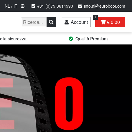
NL / IT
+31 (0)79 3614990
info.nl@euroboor.com
0
Account
€ 0,00
lla sicurezza
Qualità Premium