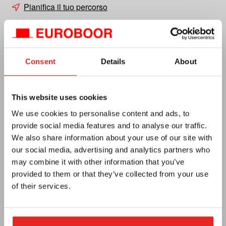
Pianifica il tuo percorso
CC n. 27125112
Partita IVA n. NL0092.92.469 B01
Consent
Details
About
This website uses cookies
We use cookies to personalise content and ads, to
provide social media features and to analyse our traffic.
We also share information about your use of our site with
Euroboor
our social media, advertising and analytics partners who
may combine it with other information that you’ve
Chi siamo
provided to them or that they’ve collected from your use
of their services.
Termini e condizioni
Privacy
Catalogo elettronico