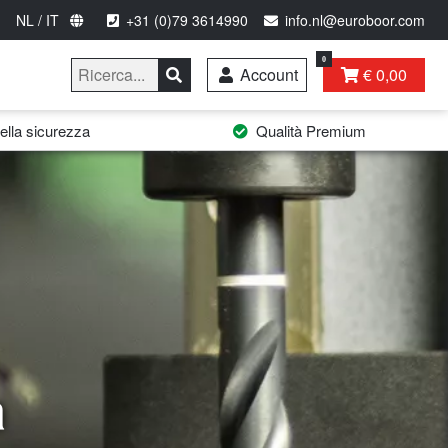
NL / IT
+31 (0)79 3614990
info.nl@euroboor.com
0
Account
€ 0,00
lla sicurezza
Qualità Premium
a