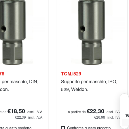
76
TCM.I529
 per maschio, DIN,
Supporto per maschio, ISO,
don.
529, Weldon.
€18,50
€22,30
re da
escl. I.V.A.
a partire da
escl. I.V.A.
ne
€22,39
incl. I.V.A.
€26,98
incl. I.V.A.
I
nta questo prodotto
Confronta questo prodotto
p
T