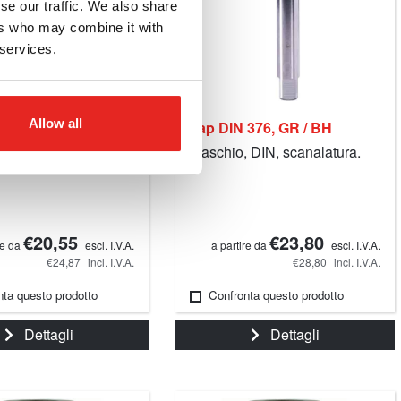
se our traffic. We also share
ers who may combine it with
 services.
Allow all
376, GR / TH
Tap DIN 376, GR / BH
 DIN, punto.
Maschio, DIN, scanalatura.
€20,55
€23,80
re da
escl. I.V.A.
a partire da
escl. I.V.A.
€24,87
incl. I.V.A.
€28,80
incl. I.V.A.
nta questo prodotto
Confronta questo prodotto
Dettagli
Dettagli