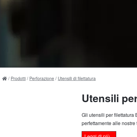
Prodotti
Perforazione
Utensili di filettatura
Utensili per
Gli utensili per filettatur
perfettamente alle nostre 
Leggi di più...