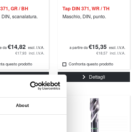
 371, GR / BH
Tap DIN 371, WR / TH
 DIN, scanalatura.
Maschio, DIN, punto.
€14,82
€15,35
re da
escl. I.V.A.
a partire da
escl. I.V.A.
€17,93
incl. I.V.A.
€18,57
incl. I.V.A.
nta questo prodotto
Confronta questo prodotto
Dettagli
Dettagli
About