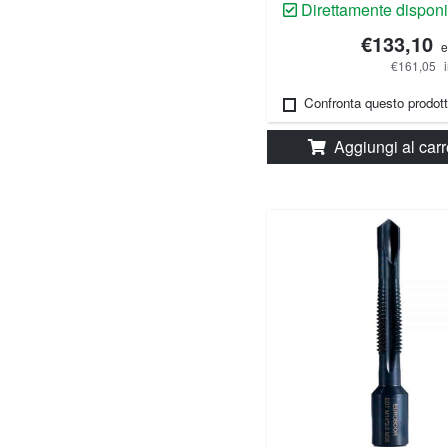
Direttamente disponi
€133,10
e
€161,05
Confronta questo prodot
Aggiungi al carr