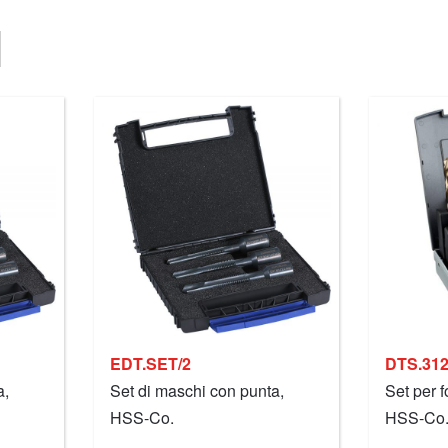
EDT.SET/2
DTS.31
a,
Set di maschi con punta,
Set per 
HSS-Co.
HSS-Co