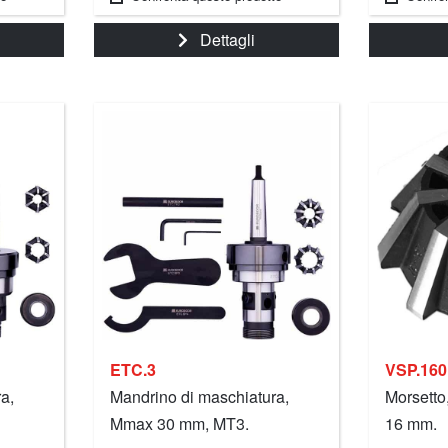
Dettagli
ETC.3
VSP.160
a,
Mandrino di maschiatura,
Morsett
Mmax 30 mm, MT3.
16 mm.