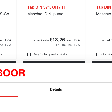
Tap DIN 371, GR / TH
Tap DIN
SS-Co.
Maschio, DIN, punto.
Maschio,
€13,26
scl. I.V.A.
a partire da
escl. I.V.A.
a parti
incl. I.V.A.
€16,04
incl. I.V.A.
to
Confronta questo prodotto
Confro
Dettagli
Details