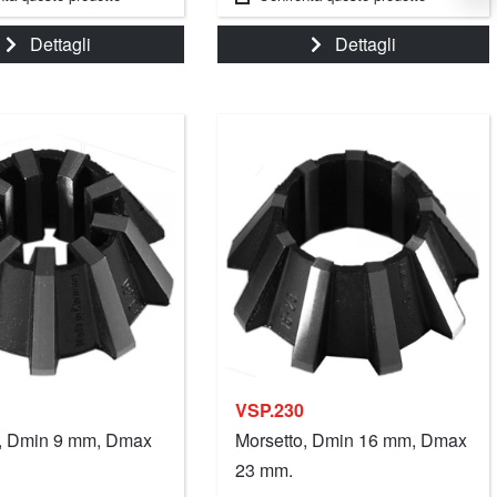
s
n
i
Dettagli
Dettagli
a
a
n
e
m
o
d
m
e
T
i
c
c
l
n
i
s
p
VSP.230
o, Dmin 9 mm, Dmax
Morsetto, Dmin 16 mm, Dmax
23 mm.