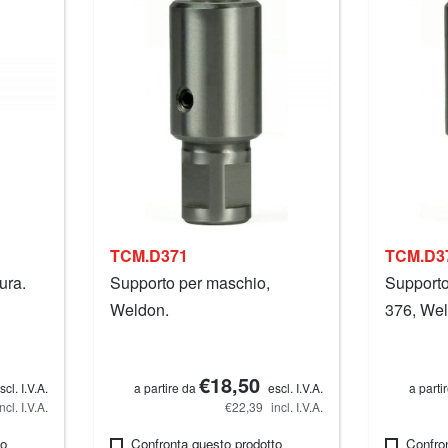
TCM.D371
TCM.D3
ura.
Supporto per maschio,
Supporto
Weldon.
376, Wel
€18,50
scl. I.V.A.
a partire da
escl. I.V.A.
a parti
incl. I.V.A.
€22,39
incl. I.V.A.
to
Confronta questo prodotto
Confro