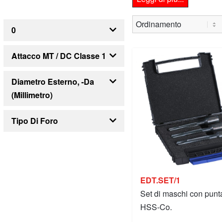
0
Perforazione
Perforazione
Attacco MT / DC Classe 1
MT2
MT3
Diametro Esterno, -da
(millimetro)
7
10
14
16
23
Tipo Di Foro
Foro cieco
Foro passante
EDT.SET/1
Set di maschi con punt
HSS-Co.