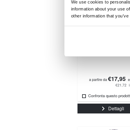
We use cookies to personalis
information about your use of
other information that you’ve
Tap DIN 371, WR / BH
Maschio, DIN, scanalat
€17,95
a partire da
e
€21,72
Confronta questo prodot
Dettagli