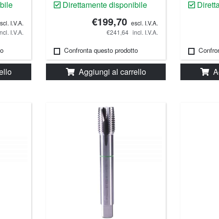
bile
Direttamente disponibile
Dirett
€199,70
scl. I.V.A.
escl. I.V.A.
incl. I.V.A.
€241,64
incl. I.V.A.
to
Confronta questo prodotto
Confro
ello
Aggiungi al carrello
A