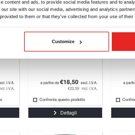
e content and ads, to provide social media features and to analy
 our site with our social media, advertising and analytics partn
 provided to them or that they’ve collected from your use of their
Customize
Tap DIN 376, WR/TH
Tap DIN 
ura.
Maschio, DIN, punto.
Maschio,
€18,50
scl. I.V.A.
a partire da
escl. I.V.A.
a parti
incl. I.V.A.
€22,39
incl. I.V.A.
to
Confronta questo prodotto
Confro
Dettagli