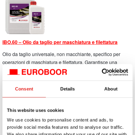
IBO.60 – Olio da taglio per maschiatura e filettatura
Olio da taglio universale, non macchiante, specifico per
operazioni di maschiatura e filettatura. Garantisce una
lubrificazione costante e migliora la precisione della
lavorazione. Le sue proprietà uniche aiutano attivamente
l’evacuazione del truciolo e mantengono gli utensili affilati.
Consent
Details
About
Spray:
This website uses cookies
We use cookies to personalise content and ads, to
provide social media features and to analyse our traffic.
We also share information about your use of our site with