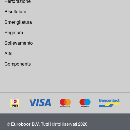
Perforazione
Bisellatura
Smerigliatura
Segatura
Sollevamento
Altri
Components
©
Euroboor B.V.
Tutti i diritti riservati 2026.