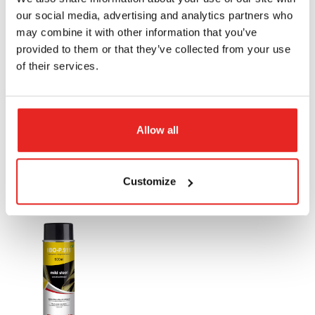
our social media, advertising and analytics partners who
may combine it with other information that you’ve
provided to them or that they’ve collected from your use
of their services.
IBO.30 – Spray lubrificante e refrigerante per tutti i metalli
Spray versatile con elevate proprietà di raffreddamento ed
Allow all
evaporazione. Ideale per il raffreddamento (e post-
raffreddamento) di tutti i pezzi e gli utensili. Il contenuto
minimo di sostanze nocive e i residui grassi ridotti facilitano
Customize
le fasi successive di lavorazione del pezzo.