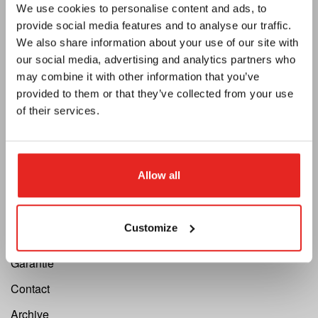
We use cookies to personalise content and ads, to
Catalogue électronique
provide social media features and to analyse our traffic.
Bulletin
We also share information about your use of our site with
our social media, advertising and analytics partners who
Devenir un distributeur
may combine it with other information that you’ve
Vacatures
provided to them or that they’ve collected from your use
of their services.
Support
Cutting Speed Calculator
Allow all
Enregistrer votre réparation
Demande de retour
Customize
Enregistrer votre machine
Garantie
Contact
Archive