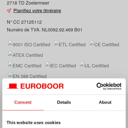
2718 TD Zoetermeer
Planifiez votre itinéraire
N° CC 27125112
Numéro de TVA. NL0092.92.469 B01
Euroboor
Consent
Details
About
À propos de nous
Conditions générales
This website uses cookies
Confidentialité