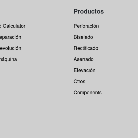
n
p
Productos
d
p
 Calculator
Perforación
reparación
Biselado
devolución
Rectificado
 máquina
Aserrado
Elevación
Otros
Components