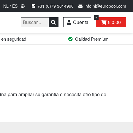
NL / ES
+31 (0)79 3614990
info.nl@euroboor.com
0
Cuenta
€ 0,00
 en seguridad
Calidad Premium
 para ampliar su garantía o necesita otro tipo de