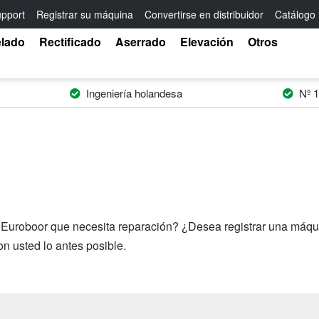
pport
Registrar su máquina
Convertirse en distribuidor
Catálogo
elado
Rectificado
Aserrado
Elevación
Otros
Ingeniería holandesa
Nº 1
uroboor que necesita reparación? ¿Desea registrar una máquina
n usted lo antes posible.