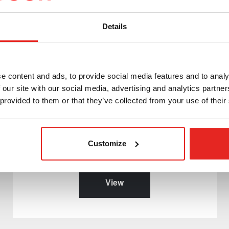
Details
Download archive
e content and ads, to provide social media features and to analy
 our site with our social media, advertising and analytics partn
 provided to them or that they’ve collected from your use of their
Download documents from our older products
here. These products are no longer available.
Customize
View