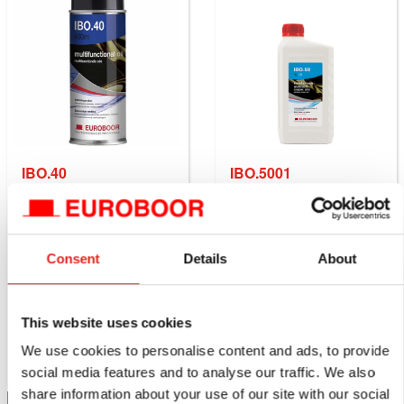
IBO.40
IBO.5001
Aerosol de aceite
Aceite de corte, 1000
multifuncional, 400 ml.
ml.
Disponible
Disponible
Consent
Details
About
directamente
directamente
€7,28
€13,50
excl. IVA
excl. IVA
This website uses cookies
€8,81
incl. IVA
€16,34
incl. IVA
We use cookies to personalise content and ads, to provide
Comparar este producto
Comparar este producto
social media features and to analyse our traffic. We also
share information about your use of our site with our social