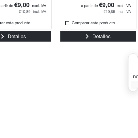
€9,00
€9,00
partir de
excl. IVA
a partir de
excl. IVA
€10,89
incl. IVA
€10,89
incl. IVA
ar este producto
Comparar este producto
Detalles
Detalles
ne
S
T
e
r
s
a
n
n
i
c
d
y
m
T
o
d
a
e