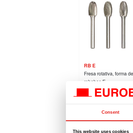
RB E
Fresa rotativa, forma d
rebabas E.
€9,00
a partir de
€10,89
Consent
Comparar este producto
This website uses cookies