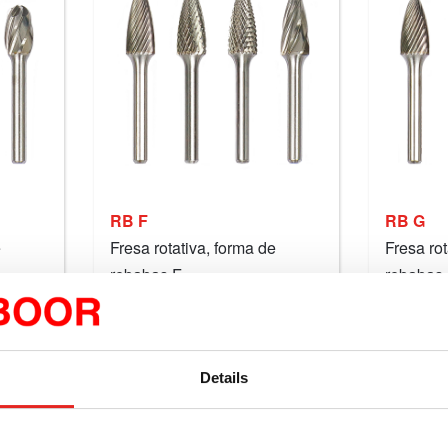
RB F
RB G
e
Fresa rotativa, forma de
Fresa rot
rebabas F.
rebabas 
€9,88
excl. IVA
a partir de
excl. IVA
a 
incl. IVA
€11,95
incl. IVA
Details
Comparar este producto
Compar