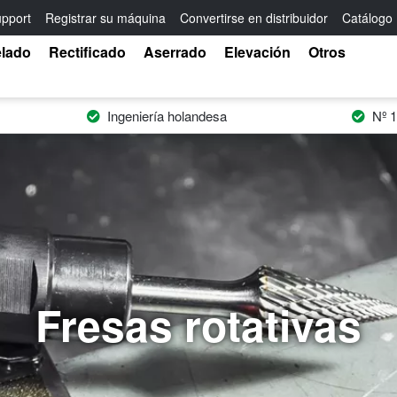
pport
Registrar su máquina
Convertirse en distribuidor
Catálogo
elado
Rectificado
Aserrado
Elevación
Otros
Ingeniería holandesa
Nº 1
Fresas rotativas