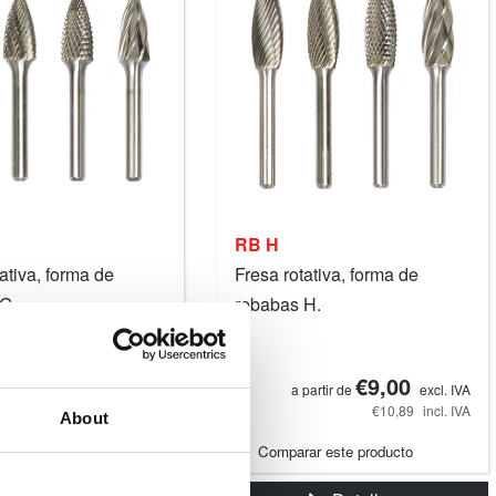
RB H
ativa, forma de
Fresa rotativa, forma de
G.
rebabas H.
€9,00
€9,00
partir de
excl. IVA
a partir de
excl. IVA
€10,89
incl. IVA
€10,89
incl. IVA
About
ar este producto
Comparar este producto