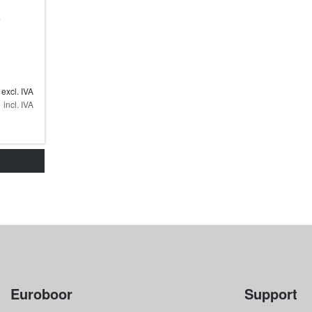
e
excl. IVA
incl. IVA
Euroboor
Support