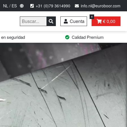
NL / ES
+31 (0)79 3614990
info.nl@euroboor.com
0
Cuenta
€ 0,00
 en seguridad
Calidad Premium