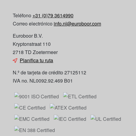
Teléfono
+31 (0)79 3614990
Correo electrónico
info.nl@euroboor.com
Euroboor B.V.
Kryptonstraat 110
2718 TD Zoetermeer
Planifica tu ruta
N.º de tarjeta de crédito 27125112
IVA no. NL0092.92.469 B01