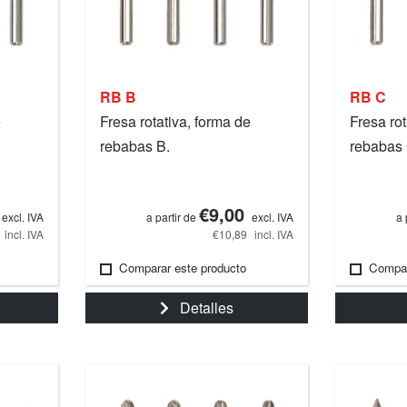
RB B
RB C
e
Fresa rotativa, forma de
Fresa rot
rebabas B.
rebabas 
€9,00
excl. IVA
a partir de
excl. IVA
a 
incl. IVA
€10,89
incl. IVA
Comparar este producto
Compar
Detalles