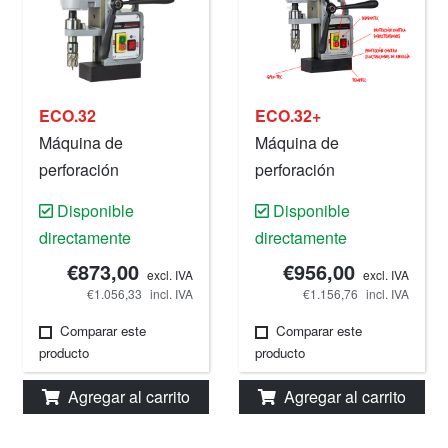
ECO.32
ECO.32+
Máquina de
Máquina de
perforación
perforación
magnética, 32 mm,
magnética, 32 mm,
Disponible
Disponible
220 V.
220 V.
directamente
directamente
€873,00
€956,00
excl. IVA
excl. IVA
€1.056,33
incl. IVA
€1.156,76
incl. IVA
Comparar este
Comparar este
producto
producto
Agregar al carrito
Agregar al carrito