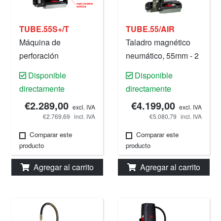
TUBE.55S+/T
TUBE.55/AIR
Máquina de
Taladro magnético
perforación
neumático, 55mm - 2
magnética, 55 mm,
3/16" .
Disponible
Disponible
220 V.
directamente
directamente
€2.289,00
€4.199,00
excl. IVA
excl. IVA
€2.769,69
incl. IVA
€5.080,79
incl. IVA
Comparar este
Comparar este
producto
producto
Agregar al carrito
Agregar al carrito