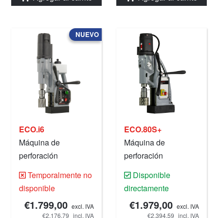
NUEVO
ECO.i6
ECO.80S+
Máquina de
Máquina de
perforación
perforación
magnética, 60 mm,
magnética, 80 mm,
Temporalmente no
Disponible
220 V.
220 V.
disponible
directamente
€1.799,00
€1.979,00
excl. IVA
excl. IVA
€2.176,79
incl. IVA
€2.394,59
incl. IVA