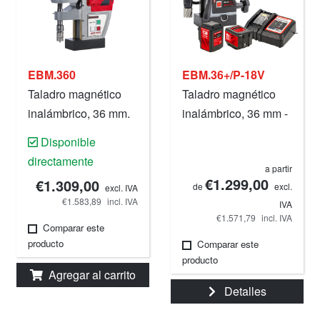
EBM.360
EBM.36+/P-18V
Taladro magnético
Taladro magnético
inalámbrico, 36 mm.
inalámbrico, 36 mm -
1 7/16".
Disponible
directamente
a partir
€1.299,00
€1.309,00
de
excl.
excl. IVA
€1.583,89
incl. IVA
IVA
€1.571,79
incl. IVA
Comparar este
producto
Comparar este
producto
Agregar al carrito
Detalles