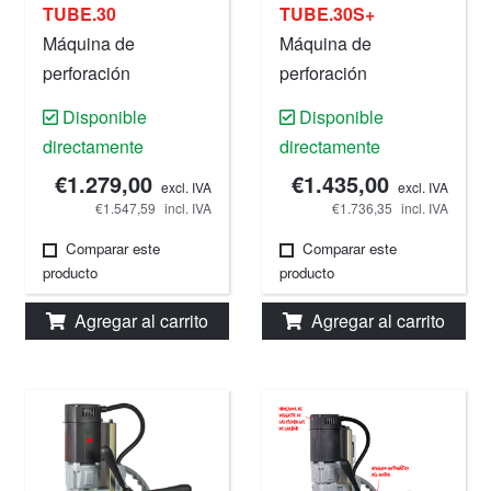
TUBE.30
TUBE.30S+
Máquina de
Máquina de
perforación
perforación
magnética, 30 mm,
magnética, 30 mm,
Disponible
Disponible
220 V.
220 V.
directamente
directamente
€1.279,00
€1.435,00
excl. IVA
excl. IVA
€1.547,59
incl. IVA
€1.736,35
incl. IVA
Comparar este
Comparar este
producto
producto
Agregar al carrito
Agregar al carrito
e fresas rotativas