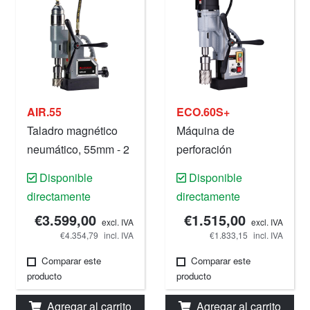
AIR.55
ECO.60S+
Taladro magnético
Máquina de
neumático, 55mm - 2
perforación
3/16", .
magnética, 60 mm,
Disponible
Disponible
220 V.
directamente
directamente
€3.599,00
€1.515,00
excl. IVA
excl. IVA
€4.354,79
incl. IVA
€1.833,15
incl. IVA
Comparar este
Comparar este
producto
producto
Agregar al carrito
Agregar al carrito