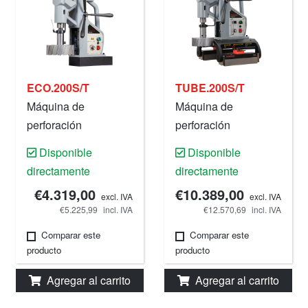
ECO.200S/T
TUBE.200S/T
Máquina de
Máquina de
perforación
perforación
magnética, 200mm -
magnética, 200 mm,
Disponible
Disponible
8", 220 V.
220 V.
directamente
directamente
€4.319,00
€10.389,00
excl. IVA
excl. IVA
€5.225,99
incl. IVA
€12.570,69
incl. IVA
Comparar este
Comparar este
producto
producto
Agregar al carrito
Agregar al carrito