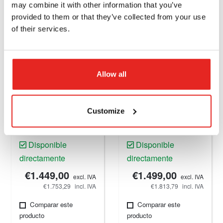
may combine it with other information that you’ve
provided to them or that they’ve collected from your use
of their services.
Allow all
ECO.50-T
ECO.50+/T
Máquina de
Máquina de
Customize
perforación
perforación
magnética, 50 mm,
magnética, 50 mm,
Disponible
Disponible
220 V.
220 V.
directamente
directamente
€1.449,00
€1.499,00
excl. IVA
excl. IVA
€1.753,29
incl. IVA
€1.813,79
incl. IVA
Comparar este
Comparar este
producto
producto