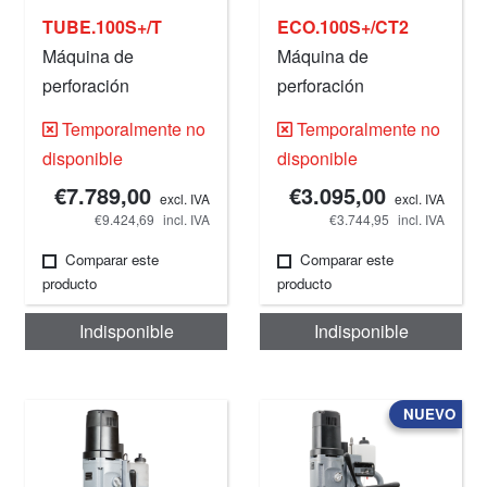
TUBE.100S+/T
ECO.100S+/CT2
Máquina de
Máquina de
perforación
perforación
magnética, 100 mm,
magnética, 100 mm,
Temporalmente no
Temporalmente no
220 V.
220 V.
disponible
disponible
€7.789,00
€3.095,00
excl. IVA
excl. IVA
€9.424,69
incl. IVA
€3.744,95
incl. IVA
Comparar este
Comparar este
producto
producto
Indisponible
Indisponible
NUEVO