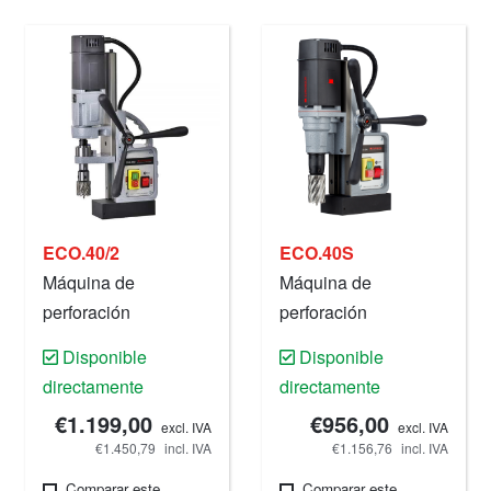
ECO.40/2
ECO.40S
Máquina de
Máquina de
perforación
perforación
magnética, 40 mm,
magnética, 40 mm,
Disponible
Disponible
220 V.
220 V.
directamente
directamente
€1.199,00
€956,00
excl. IVA
excl. IVA
€1.450,79
incl. IVA
€1.156,76
incl. IVA
Comparar este
Comparar este