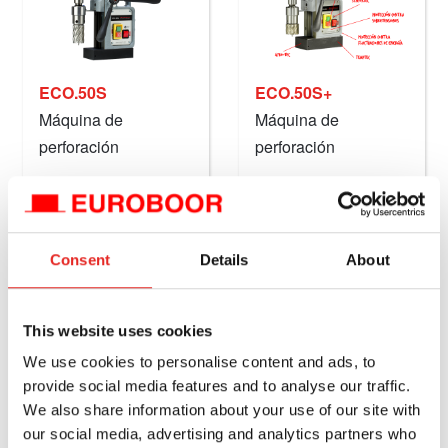
ECO.50S
ECO.50S+
Máquina de
Máquina de
perforación
perforación
magnética, 50 mm,
magnética, 50 mm,
Disponible
Disponible
220 V.
220 V.
directamente
directamente
€1.279,00
€1.405,00
excl. IVA
excl. IVA
Consent
Details
About
€1.547,59
incl. IVA
€1.700,05
incl. IVA
Comparar este
Comparar este
producto
producto
This website uses cookies
We use cookies to personalise content and ads, to
Agregar al carrito
Agregar al carrito
provide social media features and to analyse our traffic.
We also share information about your use of our site with
our social media, advertising and analytics partners who