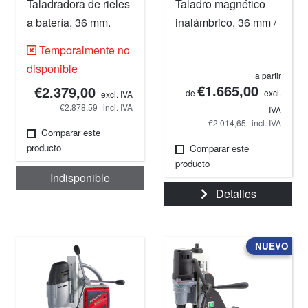
Taladradora de rieles
Taladro magnético
a batería, 36 mm.
inalámbrico, 36 mm /
1 7/16".
Temporalmente no
disponible
a partir
€1.665,00
€2.379,00
de
excl.
excl. IVA
€2.878,59
incl. IVA
IVA
€2.014,65
incl. IVA
Comparar este
producto
Comparar este
producto
Indisponible
Detalles
NUEVO