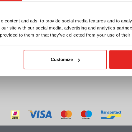
Convertirse en distribuidor
Contacto
Vacatures
Archive
e content and ads, to provide social media features and to analy
 our site with our social media, advertising and analytics partn
DIY videos
 provided to them or that they’ve collected from your use of their
Customize