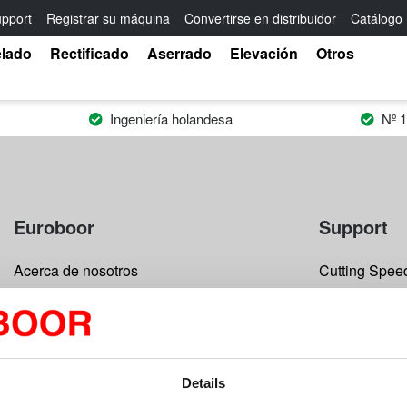
pport
Registrar su máquina
Convertirse en distribuidor
Catálogo
elado
Rectificado
Aserrado
Elevación
Otros
Ingeniería holandesa
Nº 1
Euroboor
Support
Acerca de nosotros
Cutting Speed
Términos y condiciones
Registrar su 
Privacidad
Solicitud de 
Catálogo electrónico
Registrar su
Details
Boletín
Garantía