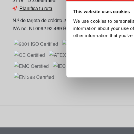
2718 TD Zoetermeer
Planifica tu ruta
This website uses cookies
N.º de tarjeta de crédito 27125112
We use cookies to personalis
IVA no. NL0092.92.469 B01
information about your use of
other information that you’ve