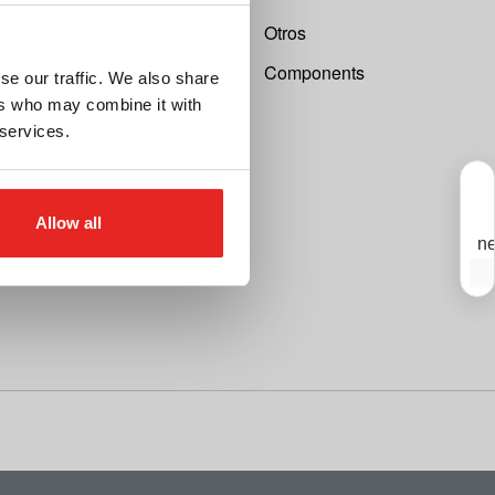
Otros
Components
se our traffic. We also share
ers who may combine it with
 services.
Allow all
ne
S
T
e
r
s
a
n
n
i
c
d
y
m
T
o
d
a
e
c
n