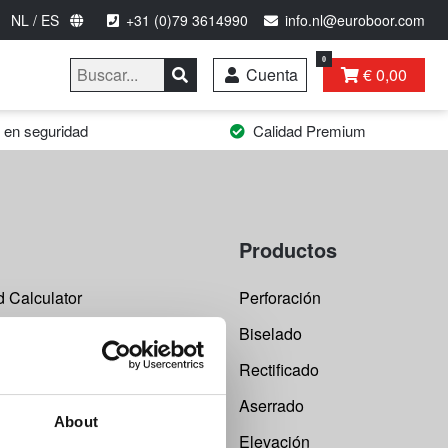
NL / ES
+31 (0)79 3614990
info.nl@euroboor.com
0
Cuenta
€ 0,00
 en seguridad
Calidad Premium
Productos
 Calculator
Perforación
reparación
Biselado
devolución
Rectificado
 máquina
Aserrado
About
Elevación