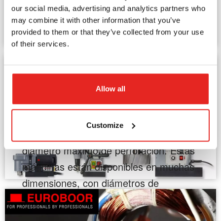
específicamente pensando en los
our social media, advertising and analytics partners who
anulares HSS y TCT
constructores de puentes.
may combine it with other information that you’ve
provided to them or that they’ve collected from your use
Leer más
¿Por qué elegir las fresas anulares
of their services.
Euroboor?
Size does matter!
Las fresas anulares Euroboor permiten
Allow all
realizar perforaciones limpias y precisas
Cuando se trata de las dimensiones de
desde 12 mm hasta 200 mm. A
las máquinas de taladrado magnético,
diferencia ...
Customize
normalmente se presta atención al
Leer más
diámetro máximo de perforación. Estas
máquinas están disponibles en muchas
dimensiones, con diámetros de
perforación que van de 12 mm a 200
mm. Sin embargo, desde el punto de