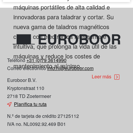
máquinas portátiles de alta calidad e
innovadoras para taladrar y cortar. Su
nueva gama de taladros magnéticos
cuenta con electrónica inteligente e
intuitiva, que prolonga la vida útil de las
máquinas y reduce los costes de
Teléfono
+31 (0)79 3614990
mantenimiento al mínimo.
Correo electrónico
info.nl@euroboor.com
Leer más
Euroboor B.V.
Kryptonstraat 110
2718 TD Zoetermeer
Planifica tu ruta
N.º de tarjeta de crédito 27125112
IVA no. NL0092.92.469 B01