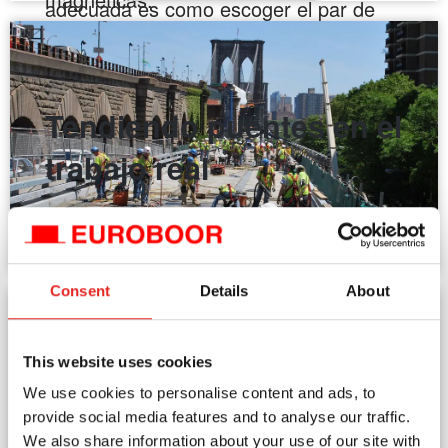
adecuada es como escoger el par de
Leer más
zapatos correcto para un viaje. No
usarías botas de montaña en la playa ni
chanclas en un sendero de alta
Tendiendo puentes en el
montaña.
trabajo real
Leer más
¿Cómo el feedback de los clientes dio
lugar a la ECO.40S+/M?
Buena pregunta. Nuestro CEO, Albert
Consent
Details
About
Koster, tiene una gran historia que
contar sobre esto. Nuestra máquina de
This website uses cookies
perforación magnética para puentes
We use cookies to personalise content and ads, to
ECO.40S+/M fue diseñada
provide social media features and to analyse our traffic.
Nuestras fresas
We also share information about your use of our site with