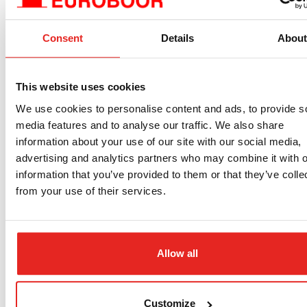
DIN 371 Gewindebohrer
Consent
Details
Abou
Größe (Gewinde ×
Empfohlener Kernloch
Steigung) (mm)
durchmesser (mm)
This website uses cookies
M3 × 0.50
2.5
We use cookies to personalise content and ads, to provide s
M4 × 0.70
3.3
media features and to analyse our traffic. We also share
M5 × 0.80
4.2
information about your use of our site with our social media,
advertising and analytics partners who may combine it with o
M6 × 1.00
5.0
information that you’ve provided to them or that they’ve colle
M8 × 1.25
6.8
from your use of their services.
M10 × 1.50
8.5
Allow all
DIN 376 Gewindebohrer
Customize