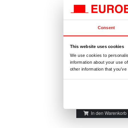
Consent
RBS.BOX
This website uses cookies
Rotationsfräser-Set,
We use cookies to personalis
Kreuzverzahnung.
information about your use of
other information that you’ve
Direkt verfügbar
€189,30
e
€229,05
i
Vergleichen Sie dieses 
In den Warenkorb