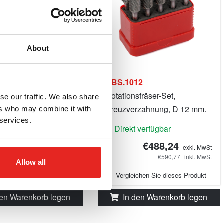
About
10D
RBS.1012
fräser-Set,
Rotationsfräser-Set,
se our traffic. We also share
chnitt, D 10 mm.
Kreuzverzahnung, D 12 mm.
ers who may combine it with
 services.
 verfügbar
Direkt verfügbar
€346,88
€488,24
exkl. MwSt
exkl. MwSt
€419,72
inkl. MwSt
€590,77
inkl. MwSt
Allow all
ichen Sie dieses Produkt
Vergleichen Sie dieses Produkt
den Warenkorb legen
In den Warenkorb legen