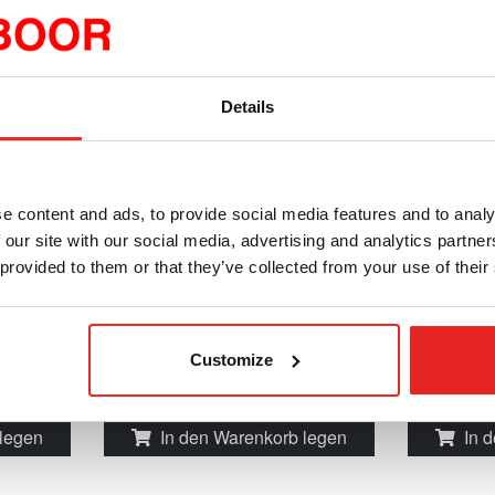
Details
RBS.1010
RBS.10
Rotationsfräser-Set,
Rotations
e content and ads, to provide social media features and to analy
Kreuzverzahnung, D 10 mm.
Diamants
 our site with our social media, advertising and analytics partn
 provided to them or that they’ve collected from your use of their
Begrenzter Vorrat
Direkt
€322,06
xkl. MwSt
exkl. MwSt
nkl. MwSt
€389,69
inkl. MwSt
Customize
Produkt
Vergleichen Sie dieses Produkt
Vergle
 legen
In den Warenkorb legen
In 