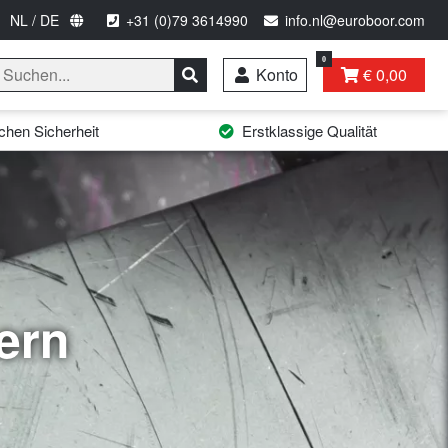
NL / DE
+31 (0)79 3614990
info.nl@euroboor.com
0
Konto
€ 0,00
hen Sicherheit
Erstklassige Qualität
ern