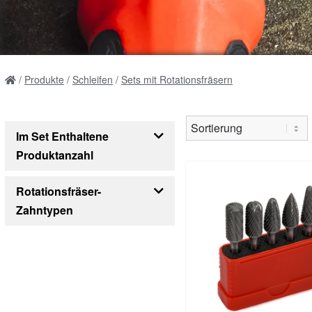
Produkte
Schleifen
Sets mit Rotationsfräsern
Im Set Enthaltene
Produktanzahl
5
10
Rotationsfräser-
Zahntypen
Diamantschnitt
Kreuzverzahnung