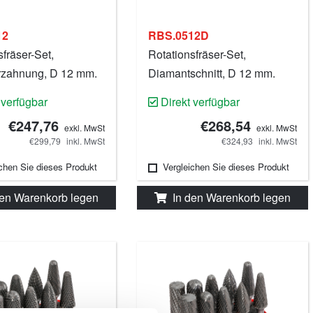
12
RBS.0512D
fräser-Set,
Rotationsfräser-Set,
rzahnung, D 12 mm.
Diamantschnitt, D 12 mm.
 verfügbar
Direkt verfügbar
€247,76
€268,54
exkl. MwSt
exkl. MwSt
€299,79
inkl. MwSt
€324,93
inkl. MwSt
ichen Sie dieses Produkt
Vergleichen Sie dieses Produkt
den Warenkorb legen
In den Warenkorb legen