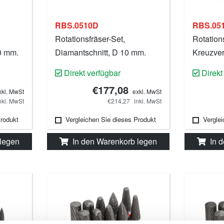
RBS.0510D
RBS.05
Rotationsfräser-Set,
Rotations
0 mm.
Diamantschnitt, D 10 mm.
Kreuzve
Direkt verfügbar
Direkt
€177,08
xkl. MwSt
exkl. MwSt
nkl. MwSt
€214,27
inkl. MwSt
Produkt
Vergleichen Sie dieses Produkt
Vergle
 legen
In den Warenkorb legen
In 