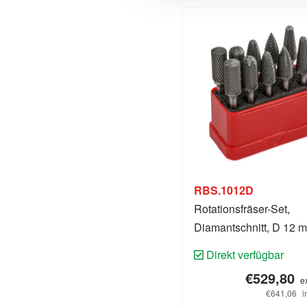
RBS.1012D
Rotationsfräser-Set,
Diamantschnitt, D 12 
Direkt verfügbar
€529,80
e
€641,06
i