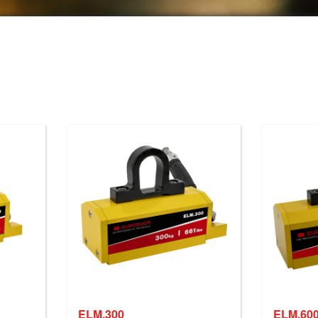
ELM.300
ELM.60