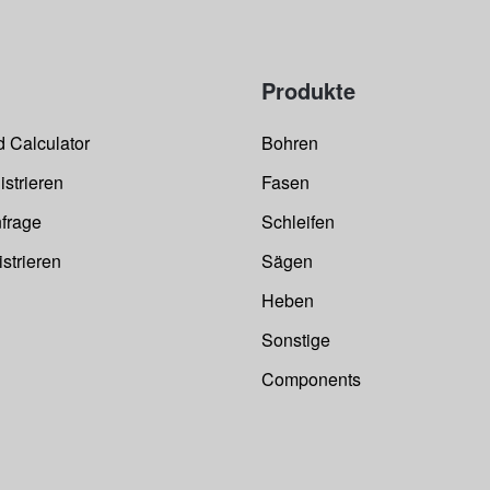
f
E
N
M
A
E
u
Produkte
D
e
 Calculator
Bohren
a
istrieren
Fasen
frage
Schleifen
strieren
Sägen
Heben
Sonstige
Components