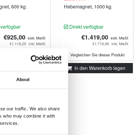
net, 600 kg.
Hebemagnet, 1000 kg.
 verfügbar
Direkt verfügbar
€925,00
€1.419,00
exkl. MwSt
exkl. MwSt
€1.119,25
inkl. MwSt
€1.716,99
inkl. MwSt
ichen Sie dieses Produkt
Vergleichen Sie dieses Produkt
den Warenkorb legen
In den Warenkorb legen
About
se our traffic. We also share
ers who may combine it with
 services.