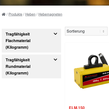
Produkte
Heben
Hebemagneten
Tragfähigkeit
Flachmaterial
(Kilogramm)
150
300
600
1000
2000
Tragfähigkeit
Rundmaterial
(Kilogramm)
72
150
300
500
1000
ELM.150