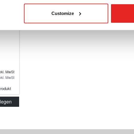
Customize
xkl. MwSt
nkl. MwSt
Produkt
 legen