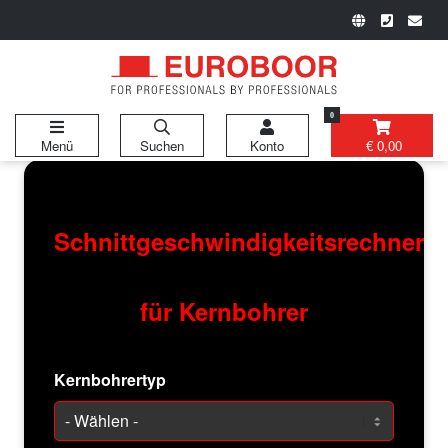
0
Menü
Suchen
Konto
€ 0,00
Schnittgeschwindigkeitsrechner
für Kernbohrer
Kernbohrertyp