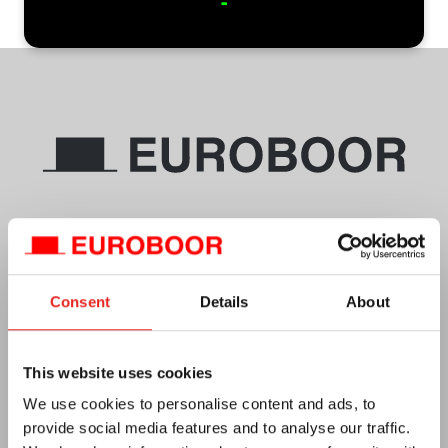
-
Telefon
+31 (0)79 3614990
Email
info.nl@euroboor.com
Euroboor B.V.
Consent
Details
About
Kryptonstraat 110
2718 TD Zoetermeer
Planen Sie Ihre Route
This website uses cookies
We use cookies to personalise content and ads, to
CC-Nr. 27125112
provide social media features and to analyse our traffic.
Umsatzsteuernummer. NL0092.92.469 B01