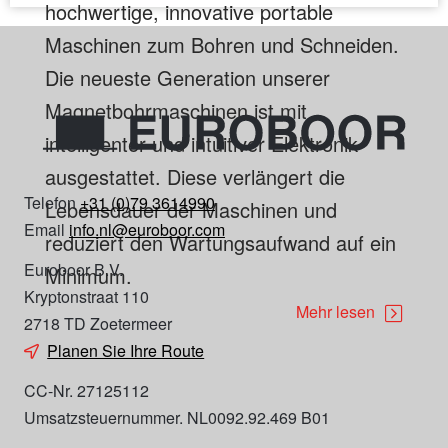
hochwertige, innovative portable
Maschinen zum Bohren und Schneiden.
Die neueste Generation unserer
Magnetbohrmaschinen ist mit
intelligenter und intuitiver Elektronik
ausgestattet. Diese verlängert die
Telefon
+31 (0)79 3614990
Lebensdauer der Maschinen und
Email
info.nl@euroboor.com
reduziert den Wartungsaufwand auf ein
Euroboor B.V.
Minimum.
Kryptonstraat 110
Mehr lesen
2718 TD Zoetermeer
Planen Sie Ihre Route
CC-Nr. 27125112
Umsatzsteuernummer. NL0092.92.469 B01