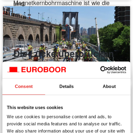
Magnetkernbohrmaschine ist wie die
sind.
Wahl des richtigen Schuhpaars für eine
Mehr lesen
Reise. Du würdest keine Wanderschuhe
am Strand tragen oder Flip-Flops auf
einem Bergpfad.
Die Lücke überbrücken
Mehr lesen
Wie hat Kundenfeedback zur
ECO.40S+/M geführt? Gute Frage.
Unser CEO Albert Koster hat dazu eine
Consent
Details
About
starke Geschichte. Die ECO.40S+/M
Brücken-Magnetkernbohrmaschine
This website uses cookies
wurde gezielt für Brückenbauer
We use cookies to personalise content and ads, to
provide social media features and to analyse our traffic.
entwickelt
We also share information about your use of our site with