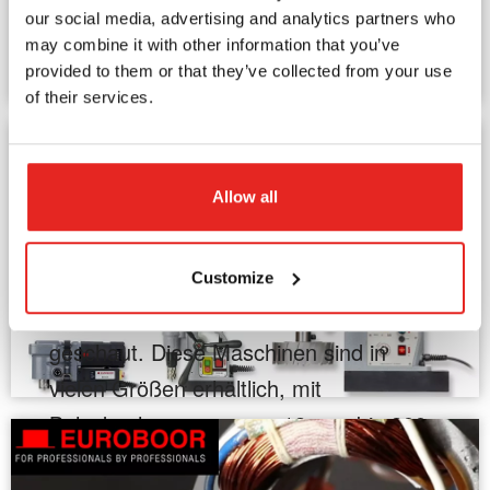
Unserer HSS und TCT
Mehr lesen
our social media, advertising and analytics partners who
may combine it with other information that you’ve
Kernbohrer
provided to them or that they’ve collected from your use
of their services.
Warum Euroboor Kernbohrer?
Euroboor Kernbohrer eignen sich für
Size does matter!
saubere und präzise Bohrungen von 12
Allow all
mm bis 200 mm. Im Gegensatz zu
Wenn es um die Abmessungen von
Spiralbohrern ...
Kernbohrmaschinen geht, wird meist auf
Customize
Mehr lesen
den maximalen Bohrdurchmesser
geschaut. Diese Maschinen sind in
vielen Größen erhältlich, mit
Bohrdurchmessern von 12 mm bis 200
mm. Aus Sicht der Einsatzmöglichkeiten