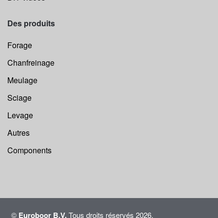
Des produits
Forage
Chanfreinage
Meulage
Sciage
Levage
Autres
Components
©
Euroboor B.V.
Tous droits réservés 2026.