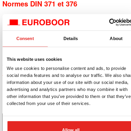
Normes DIN 371 et 376
DIN 371 : Queue renforcée pour plus de solidité, tailles M3–
M10.
DIN 376 : Queue réduite pour trous plus profonds, tailles
Consent
Details
About
M12–M24.
Remarque
: M10 est disponible en DIN 371 et DIN 376,
This website uses cookies
selon l’application et le type de queue.
We use cookies to personalise content and ads, to provide
social media features and to analyse our traffic. We also sha
Tailles disponibles et diamètres de perçage
information about your use of our site with our social media,
recommandés
advertising and analytics partners who may combine it with
other information that you’ve provided to them or that they’ve
DIN 371 Tarauds
collected from your use of their services.
Taille (Filetage × Pas)
Diamètre de perçage
(mm)
conseillé (mm)
Allow all