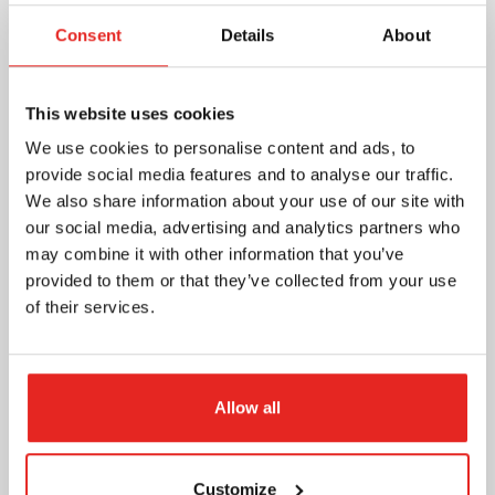
Consent
Details
About
This website uses cookies
Boletín informativo
We use cookies to personalise content and ads, to
Sí, me suscribo al boletín
provide social media features and to analyse our traffic.
We also share information about your use of our site with
Registro
our social media, advertising and analytics partners who
may combine it with other information that you’ve
Ventajas del registro:
provided to them or that they’ve collected from your use
of their services.
Doble periodo de garantía
Historial de reparaciones registrado
Allow all
Servicio rápido y profesional
Información actualizada sobre el producto
Customize