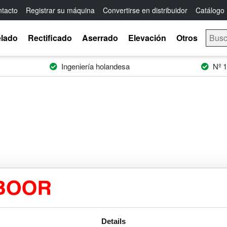
tacto
Registrar su máquina
Convertirse en distribuidor
Catálogo
elado
Rectificado
Aserrado
Elevación
Otros
Ingeniería holandesa
Nº 1
Euroboor
Support
Details