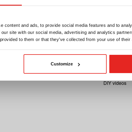
Acerca de nosotros
Cutting Speed
Términos y condiciones
Registrar su 
e content and ads, to provide social media features and to analy
Privacidad
Solicitud de 
 our site with our social media, advertising and analytics partn
 provided to them or that they’ve collected from your use of their
Catálogo electrónico
Registrar su
Boletín
Garantía
Convertirse en distribuidor
Contacto
Customize
Archive
DIY videos