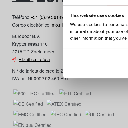
This website uses cookies
Teléfono
+31 (0)79 3614990
Correo electrónico
info.nl@euroboor.com
We use cookies to personalis
information about your use of
Euroboor B.V.
other information that you’ve
Kryptonstraat 110
2718 TD Zoetermeer
Planifica tu ruta
N.º de tarjeta de crédito 27125112
IVA no. NL0092.92.469 B01