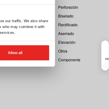
 Calculator
Perforación
reparación
Biselado
se our traffic. We also share
devolución
Rectificado
ers who may combine it with
 services.
 máquina
Aserrado
Elevación
Otros
Allow all
ne
Components
S
T
e
r
s
a
n
n
i
c
d
y
m
T
o
d
a
e
c