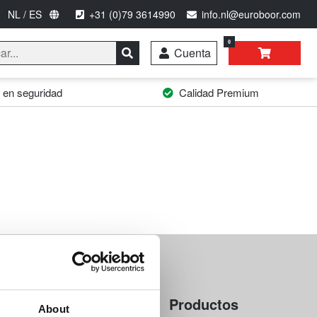
NL / ES
+31 (0)79 3614990
info.nl@euroboor.com
0
Cuenta
 en seguridad
Calidad Premium
Productos
About