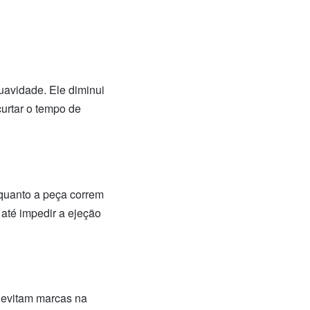
uavidade. Ele diminui
curtar o tempo de
 quanto a peça correm
 até impedir a ejeção
s evitam marcas na