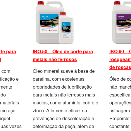
rte para
IBO.50 – Óleo de corte para
IBO.60 – 
l
metais não ferrosos
rosqueam
de rosca
o com
Óleo mineral suave à base de
ficação e
parafina, com excelentes
Óleo de co
amente
propriedades de lubrificação
não manch
ido
para metais não ferrosos mais
especific
materiais
macios, como alumínio, cobre e
operações
como aço
zinco. Altamente eficaz na
usinagem 
íquel.
prevenção de descoloração e
Proporcion
 duas vezes
deformação da peça, além de
constante