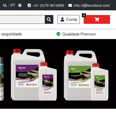
NL / PT
+31 (0)79 3614990
info.nl@euroboor.com
0
Conta
Qualidade Premium
 seguridade