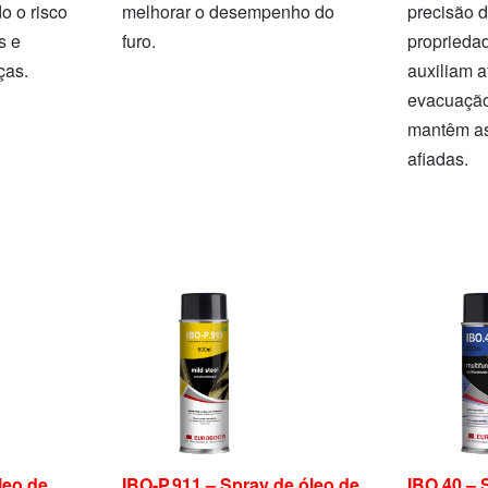
o o risco
melhorar o desempenho do
precisão 
s e
furo.
proprieda
ças.
auxiliam 
evacuação
mantêm as
afiadas.
leo de
IBO-P.911 – Spray de óleo de
IBO.40 – 