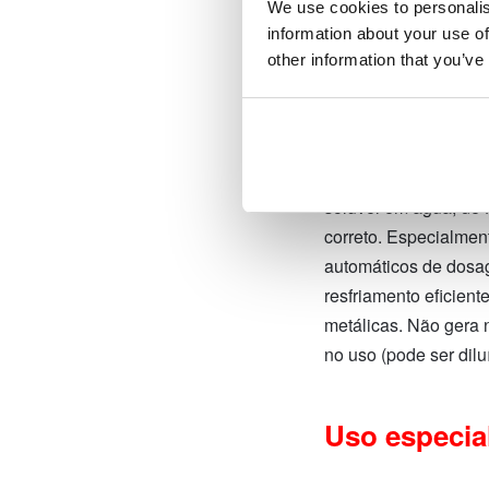
We use cookies to personalis
information about your use of
other information that you’ve
MV.4 – Concentrado 
resfriamento para t
Concentrado de lubri
solúvel em água, de 
correto. Especialmen
automáticos de dosa
resfriamento eficient
metálicas. Não gera
no uso (pode ser dilu
Uso especia