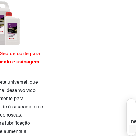
Óleo de corte para
ento e usinagem
s
rte universal, que
a, desenvolvido
amente para
 de rosqueamento e
de roscas.
ne
a lubrificação
I
 e aumenta a
E