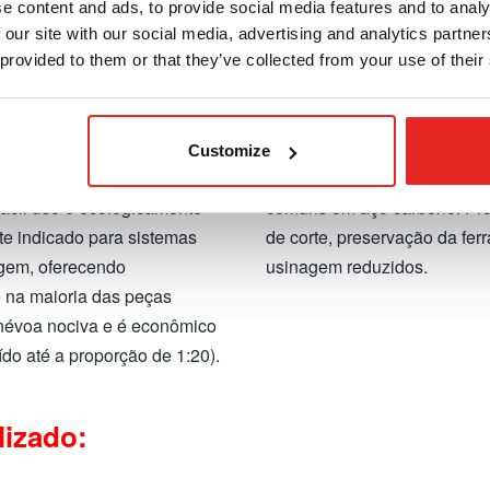
e content and ads, to provide social media features and to analy
 our site with our social media, advertising and analytics partn
 provided to them or that they’ve collected from your use of their
de lubrificação e
IBO.10 – Óleo de corte par
odos os metais
Óleo de corte universal que 
Customize
ficação e resfriamento
resfriamento e lubrificação p
fácil uso e ecologicamente
comuns em aço carbono. Pro
te indicado para sistemas
de corte, preservação da fe
gem, oferecendo
usinagem reduzidos.
e na maioria das peças
 névoa nociva e é econômico
ído até a proporção de 1:20).
lizado: