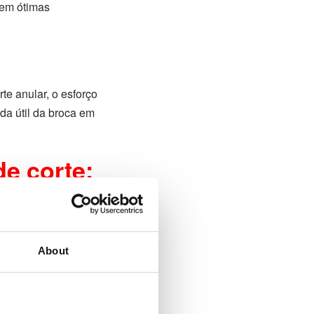
 em ótimas
te anular, o esforço
da útil da broca em
de corte:
About