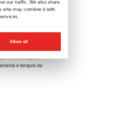
se our traffic. We also share
ers who may combine it with
 services.
a aço carbono
oferece excelente
Allow all
ara os projetos mais
porciona alto poder
rramenta e tempos de