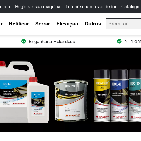
ntato
Registrar sua máquina
Tornar-se um revendedor
Catálogo
r
Retificar
Serrar
Elevação
Outros
Engenharia Holandesa
Nº 1
em