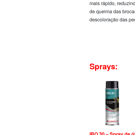
mais rápido, reduzind
de queima das broca
descoloração das pe
Sprays:
IBO.30 – Spray de ó