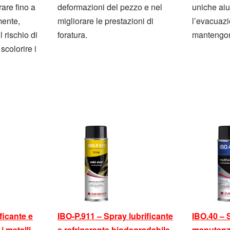
rare fino a
deformazioni del pezzo e nel
uniche aiu
mente,
migliorare le prestazioni di
l’evacuazi
 rischio di
foratura.
mantengono 
scolorire i
ficante e
IBO-P.911 – Spray lubrificante
IBO.40 – 
 i metalli
e refrigerante biodegradabile
manutenz