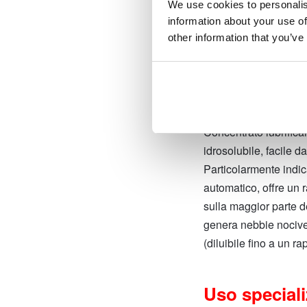
We use cookies to personalis
information about your use of
other information that you’ve
MV.4 – Concentrato l
per tutti i metalli
Concentrato lubrifican
idrosolubile, facile d
Particolarmente indic
automatico, offre un 
sulla maggior parte d
genera nebbie nocive
(diluibile fino a un ra
Uso speciali