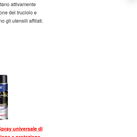
tano attivamente
s
n
i
one del truciolo e
a
a
n
gli utensili affilati.
e
m
o
d
m
e
T
i
c
c
l
n
i
s
p
Spray universale di
ione e protezione