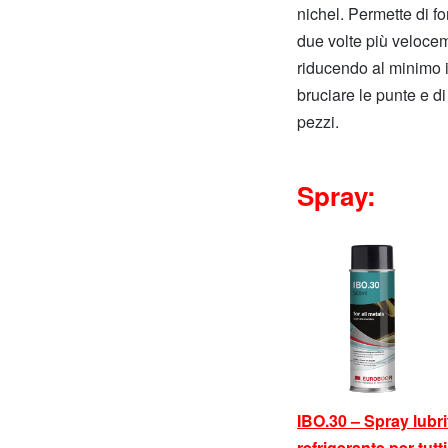
nichel. Permette di fo
due volte più veloce
riducendo al minimo il
bruciare le punte e di 
pezzi.
Spray:
IBO.30 – Spray lubri
refrigerante per tutti