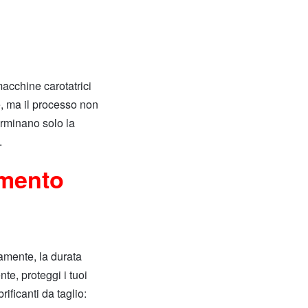
macchine carotatrici
e, ma il processo non
terminano solo la
.
amento
tamente, la durata
nte, proteggi i tuoi
rificanti da taglio: