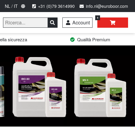
NL / IT
+31 (0)79 3614990
info.nl@euroboor.com
0
Account
lla sicurezza
Qualità Premium