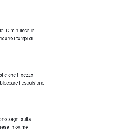
ido. Diminuisce le
idurre i tempi di
sile che il pezzo
o bloccare l’espulsione
ono segni sulla
resa in ottime