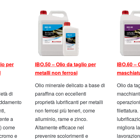
lio per
IBO.50 – Olio da taglio per
IBO.60 – O
l
metalli non ferrosi
maschiatur
Olio minerale delicato a base di
Olio da ta
età di
paraffina con eccellenti
macchiante
reddamento
proprietà lubrificanti per metalli
operazioni
ti,
non ferrosi più teneri, come
filettatura
ente a
alluminio, rame e zinco.
lubrificaz
ti) come
Altamente efficace nel
migliora l
 cromo e
prevenire scolorimenti e
lavorazion