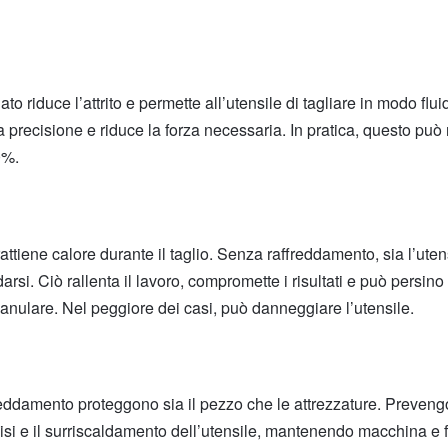
to riduce l’attrito e permette all’utensile di tagliare in modo flu
 precisione e riduce la forza necessaria. In pratica, questo può r
0%.
rattiene calore durante il taglio. Senza raffreddamento, sia l’uten
darsi. Ciò rallenta il lavoro, compromette i risultati e può persin
o anulare. Nel peggiore dei casi, può danneggiare l’utensile.
reddamento proteggono sia il pezzo che le attrezzature. Preveng
ecisi e il surriscaldamento dell’utensile, mantenendo macchina e f