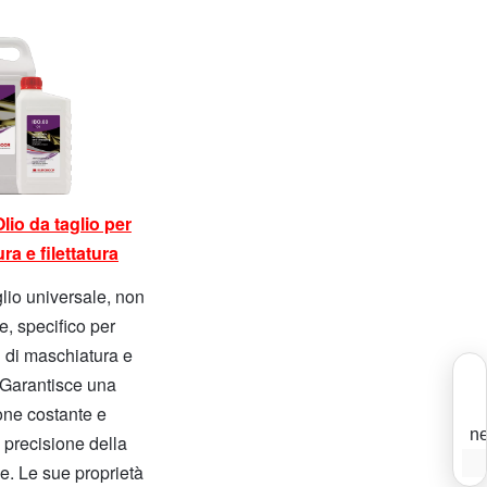
lio da taglio per
a e filettatura
glio universale, non
, specifico per
 di maschiatura e
. Garantisce una
ione costante e
ne
a precisione della
I
e. Le sue proprietà
p
T