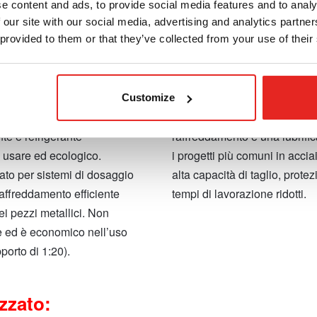
e content and ads, to provide social media features and to analy
 our site with our social media, advertising and analytics partn
 provided to them or that they’ve collected from your use of their
ubrificante e refrigerante
IBO.10 – Olio da taglio per 
Customize
Olio da taglio universale che
te e refrigerante
raffreddamento e una lubrific
a usare ed ecologico.
i progetti più comuni in acci
ato per sistemi di dosaggio
alta capacità di taglio, protez
raffreddamento efficiente
tempi di lavorazione ridotti.
ei pezzi metallici. Non
 ed è economico nell’uso
pporto di 1:20).
zzato: