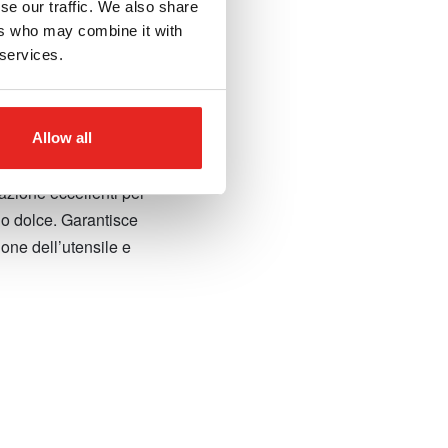
se our traffic. We also share
ers who may combine it with
 services.
acciaio dolce
Allow all
 offre un
azione eccellenti per
aio dolce. Garantisce
ione dell’utensile e