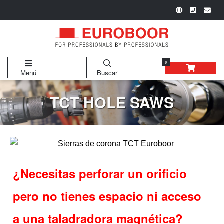
0
Menú
Buscar
TCT HOLE SAWS
¿Necesitas perforar un orificio
pero no tienes espacio ni acceso
a una taladradora magnética?