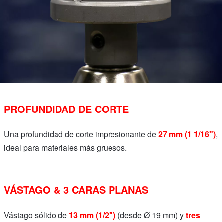
PROFUNDIDAD DE CORTE
Una profundidad de corte impresionante de
27 mm (1 1/16")
,
ideal para materiales más gruesos.
VÁSTAGO & 3 CARAS PLANAS
Vástago sólido de
13 mm (1/2")
(desde Ø 19 mm) y
tres