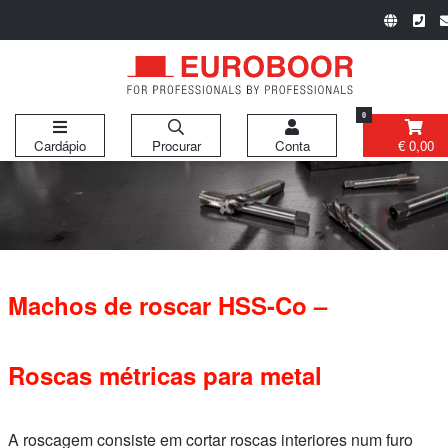
0
Cardápio
Procurar
Conta
€ 0,00
Machos de roscar HSS-Co –
Roscas métricas para metal
A roscagem consiste em cortar roscas interiores num furo