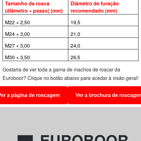
Tamanho da rosca
Diâmetro de furação
(diâmetro × passo) (mm)
recomendado (mm)
M22 × 2,50
19,5
M24 × 3,00
21,0
M27 × 3,00
24,0
M30 × 3,50
26,5
Gostaria de ver toda a gama de machos de roscar da
Euroboor? Clique no botão abaixo para acedar à visão geral!
Ver a página de roscagem
Ver a brochura de roscage