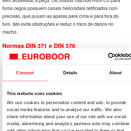
sem atravessar a peça. Os nossos machos HSS-Co para
furos cegos possuem canais helicoidais retificados com
precisão, que puxam as aparas para cima e para fora do
furo. Isto evita obstruções e reduz o risco de danos no
macho.
Normas DIN 371 e DIN 376
DIN 371: Haste reforçada para maior resistência, disponível
nos tamanhos M3 a M10.
Consent
Details
About
DIN 376: Haste reduzida para furos mais profundos,
disponível nos tamanhos M12 aM24.
Nota: O tamanho M10 está disponível tanto na versão DIN
This website uses cookies
371 como na versão DIN 376, consoante a aplicação e o tipo
We use cookies to personalise content and ads, to provide
de haste.
social media features and to analyse our traffic. We also
share information about your use of our site with our social
Tamanhos disponíveis e diâmetros de
media, advertising and analytics partners who may combine i
with other information that you’ve provided to them or that