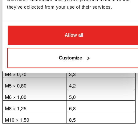
furação recomendados
they’ve collected from your use of their services.
Machos de roscar DIN 371
Allow all
Tamanho da rosca
Diâmetro de furação
(diâmetro x passo)
recomendado (mm)
Customize
M3 × 0,50
2,5
M4 × 0,70
3,3
M5 × 0,80
4,2
M6 × 1,00
5,0
M8 × 1,25
6,8
M10 × 1,50
8,5