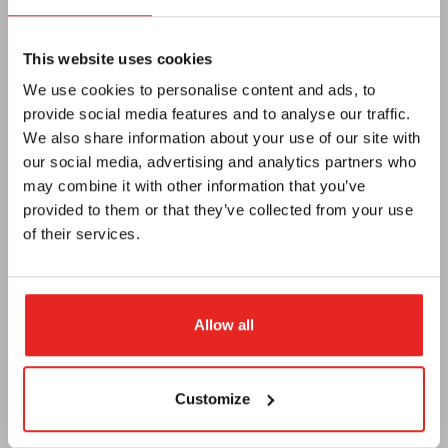
Euroboor
This website uses cookies
Sobre nós
We use cookies to personalise content and ads, to
Termos e condições
provide social media features and to analyse our traffic.
We also share information about your use of our site with
Privacidade
our social media, advertising and analytics partners who
E-catálogo
may combine it with other information that you’ve
provided to them or that they’ve collected from your use
Boletim informativo
of their services.
Tornar-se um revendedor
Vacatures
Allow all
Support
Cutting Speed Calculator
Customize
Registrar seu conserto